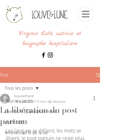
Virginie Loth, autrice et
biographe hospitalière
Post
Tous les posts
louveetlune
Tous les posts
16 août 2021
3 min de lecture
La libération du post-
chemin d'épanouissement
partum
maternité
Les langues se délient, les mots se 
femmes au fil de la vie
disent, le post-partum ne reste plus 