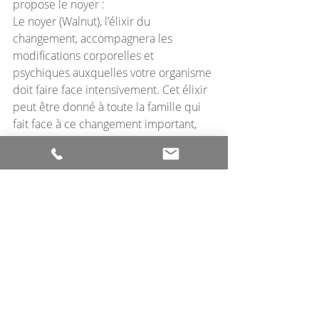
propose le noyer :
Le noyer (Walnut), l’élixir du 
changement, accompagnera les 
modifications corporelles et 
psychiques auxquelles votre organisme 
doit faire face intensivement. Cet élixir 
peut être donné à toute la famille qui 
fait face à ce changement important, 
de l’accueil de ce nouveau bébé. 
Chacun devra retrouver sa place, cet 
élixir peut être une aide pour chacun.
Je vous souhaite le meilleur, 
Prenez soin de vous
Chaleureusement
Virginie