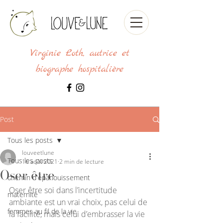
Virginie Loth, autrice et
biographe hospitalière
Post
Tous les posts
louveetlune
Tous les posts
16 août 2021
2 min de lecture
Oser être
chemin d'épanouissement
Oser être soi dans l’incertitude 
maternité
ambiante est un vrai choix, pas celui de 
femmes au fil de la vie
la facilité, mais celui d’embrasser la vie 