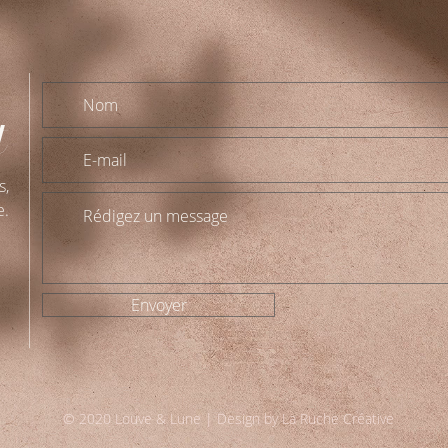
t
s,
e.
Envoyer
© 2020 Louve & Lune | Design by
La Ruche Créative