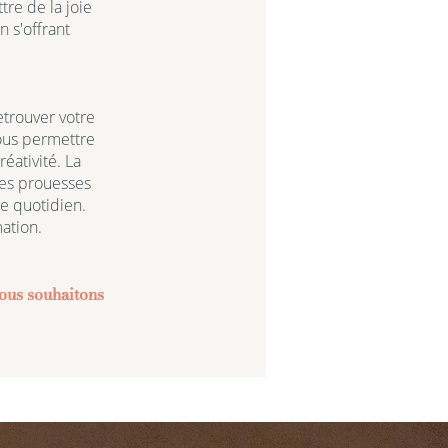
tre de la joie
n s'offrant
etrouver votre
vous permettre
éativité. La
des prouesses
re quotidien.
mation.
nous souhaitons