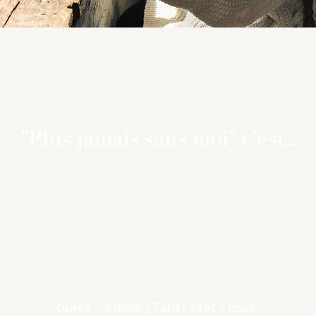
"Plus jamais sans moi" c'est...
-
4 mois d'accompagnement individuel
8 séances de 1h
1 rendez-vous tous les 15 jours
1 livret de suivi entre les séances
100% personnalisé
Durée : 4 mois | Tarif : 135€ / mois