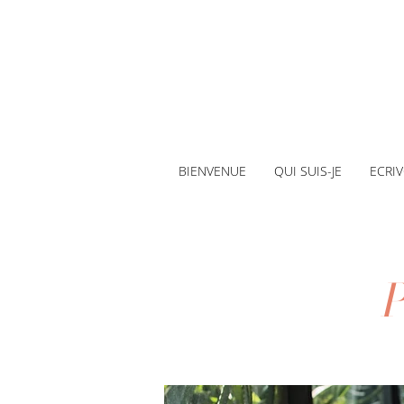
BIENVENUE
QUI SUIS-JE
ECRI
P