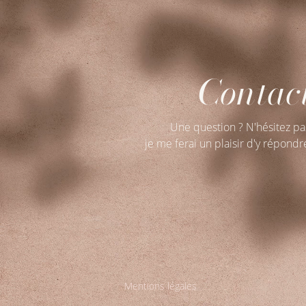
Contac
Une question ? N'hésitez pa
je me ferai un plaisir d'y répondr
Mentions légales