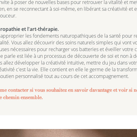
nvite à poser de nouvelles bases pour retrouver la vitalité et met
en, en se reconnectant à soi-même, en libérant sa créativité et e
ouceur.
ropathie et l'art-thérapie.
 approprier les fondements naturopathiques de la santé pour r
italité. Vous allez découvrir des soins naturels simples qui vont 
uses nécessaires pour recharger vos batteries et éveiller votre cr
 je parle est liée à un processus de découverte de soi et non à 
s allez développer la créativité intuitive, mettre du jeu dans vot
ativité c'est la vie. Elle contient en elle le germe de la transfor
soutien personnalisé tout au cours de cet accompagnement.
 me contacter si vous souhaitez en savoir davantage et voir si 
de chemin ensemble.