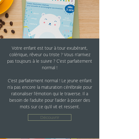
Découvrez une approche naturelle de la
Votre enfant est tour à tour exubérant,
colérique, rêveur ou triste ? Vous n’arrivez
grossesse, tout en douceur et en
pas toujours à le suivre ? C’est parfaitement
bienveillance : des conseils pour
l’alimentation, la respiration, le sommeil, les
normal !
émotions, les soins de la mère et de
C’est parfaitement normal ! Le jeune enfant
l’enfant.
n’a pas encore la maturation cérébrale pour
rationaliser l’émotion qui le traverse. Il a
Fleurs de Bach, réflexologie plantaire,
besoin de l’adulte pour l’aider à poser des
herboristerie traditionnelle, sophrologie
prénatale, aromathérapie, massage, chants
mots sur ce qu’il vit et ressent.
prénatal et postnatal, portage, allaitement…
Découvrir
Découvrir