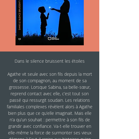
Dans le silence bruissent les étoiles
Agathe vit seule avec son fils depuis la mort
de son compagnon, au moment de sa
grossesse. Lorsque Sabina, sa belle-sœur,
reprend contact avec elle, c’est tout son
passé qui ressurgit soudain. Les relations
familiales complexes révèlent alors à Agathe
bien plus que ce qu’elle imaginait. Mais elle
n’a qu’un souhait : permettre à son fils de
grandir avec confiance. Va-t-elle trouver en
elle-même la force de surmonter ses vieux