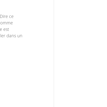
Dire ce 
r comme 
e est 
bler dans un 