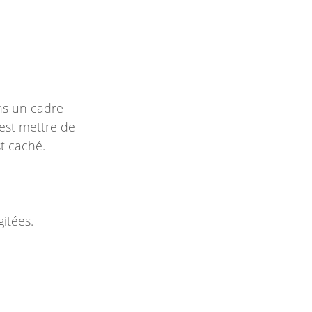
ans un cadre 
’est mettre de 
st caché. 
gitées.