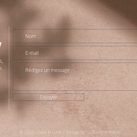
t
s,
e.
Envoyer
© 2020 Louve & Lune | Design by
La Ruche Créative