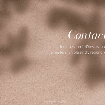
Contac
Une question ? N'hésitez pa
je me ferai un plaisir d'y répondr
Mentions légales