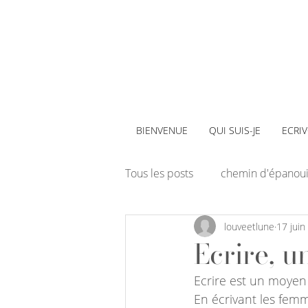
BIENVENUE
QUI SUIS-JE
ECRI
Tous les posts
chemin d'épanou
louveetlune
17 juin
Art-thérapie
Ecrire, u
Ecrire est un moyen d
En écrivant les femm