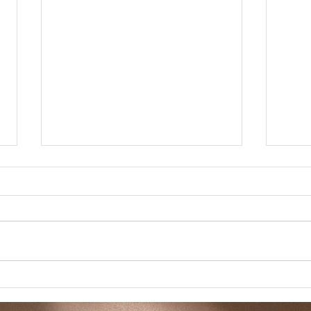
Accu
Deuil animalier : écrire son
histoire