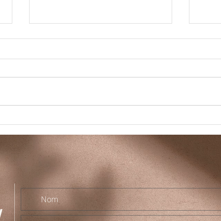
Accu
Deuil animalier : écrire son
histoire
t