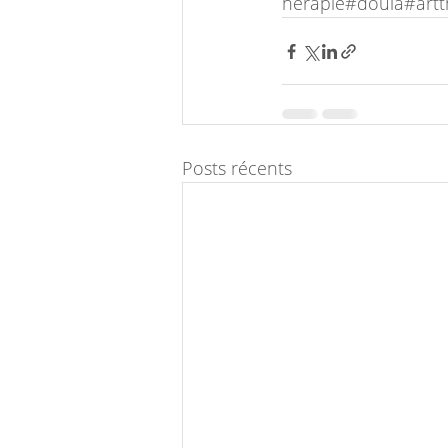
herapie#doula#artt
Posts récents