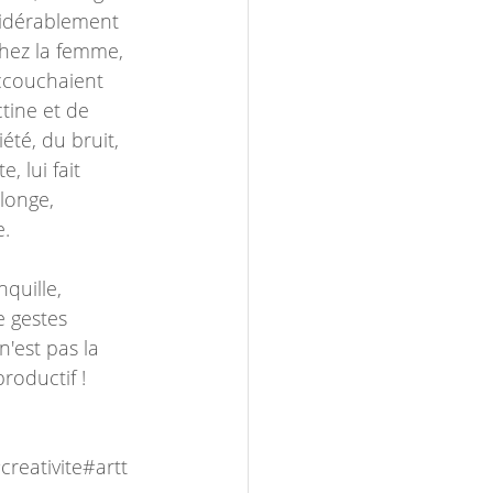
sidérablement 
chez la femme, 
ccouchaient 
tine et de 
iété, du bruit, 
 lui fait 
olonge, 
e.
quille, 
e gestes 
n'est pas la 
roductif ! 
reativite#artt