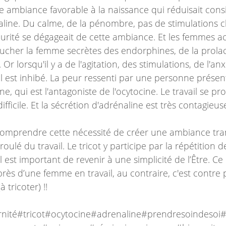
 ambiance favorable à la naissance qui réduisait con
naline. Du calme, de la pénombre, pas de stimulations 
urité se dégageait de cette ambiance. Et les femmes a
oucher la femme secrètes des endorphines, de la prolac
 Or lorsqu'il y a de l'agitation, des stimulations, de l'anx
 est inhibé. La peur ressenti par une personne présente,
ne, qui est l'antagoniste de l'ocytocine. Le travail se pr
difficile. Et la sécrétion d'adrénaline est très contagieus
 comprendre cette nécessité de créer une ambiance tran
ulé du travail. Le tricot y participe par la répétition d
Il est important de revenir à une simplicité de l’Être. Ce 
près d’une femme en travail, au contraire, c'est contre p
à tricoter) !!
nité#tricot#ocytocine#adrenaline#prendresoindesoi#c