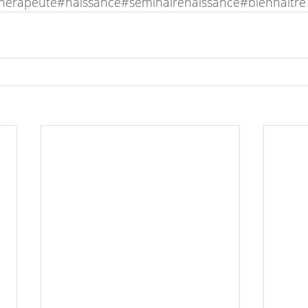
herapeute#naissance#séminairenaissance#biennaitre