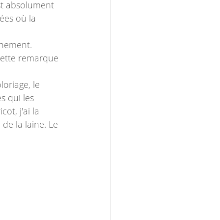
est absolument 
ées où la 
chement. 
 cette remarque 
oriage, le 
s qui les 
ot, j'ai la 
de la laine. Le 