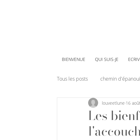
BIENVENUE
QUI SUIS-JE
ECRI
Tous les posts
chemin d'épanou
louveetlune
16 aoû
Art-thérapie
Les bienf
l'accouc